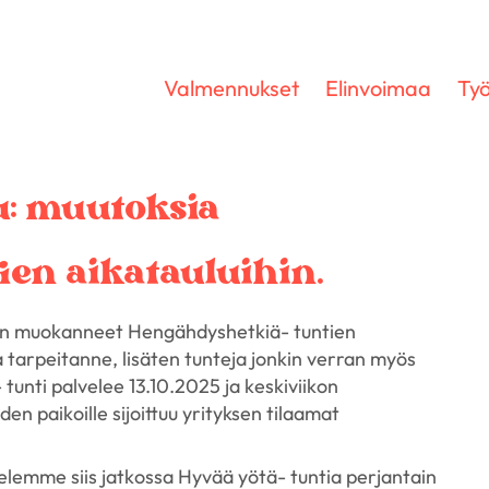
Valmennukset
Elinvoimaa
Työ
tu: muutoksia
ien aikatauluihin.
n muokanneet Hengähdyshetkiä- tuntien
tarpeitanne, lisäten tunteja jonkin verran myös
tunti palvelee 13.10.2025 ja keskiviikon
en paikoille sijoittuu yrityksen tilaamat
htelemme siis jatkossa Hyvää yötä- tuntia perjantain