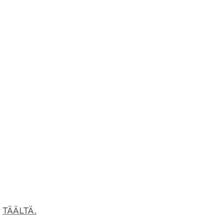
t
TÄÄLTÄ.