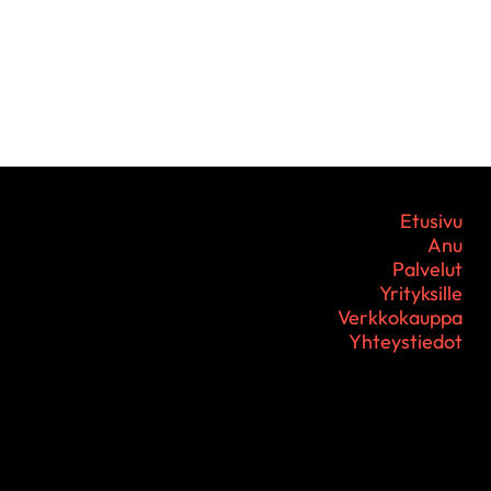
Etusivu
Anu
Palvelut
Yrityksille
Verkkokauppa
Yhteystiedot