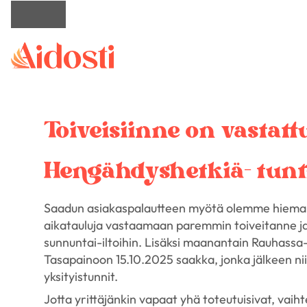
Toiveisiinne on vastat
Hengähdyshetkiä- tunt
Saadun asiakaspalautteen myötä olemme hiema
aikatauluja vastaamaan paremmin toiveitanne ja 
sunnuntai-iltoihin. Lisäksi maanantain Rauhassa- 
Tasapainoon 15.10.2025 saakka, jonka jälkeen niid
yksityistunnit.
Jotta yrittäjänkin vapaat yhä toteutuisivat, vai