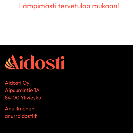
Lämpimästi tervetuloa mukaan!
Aidosti Oy
Alpuumintie 1A
84100 Ylivieska
Anu Ilmonen
anu@aidosti.fi